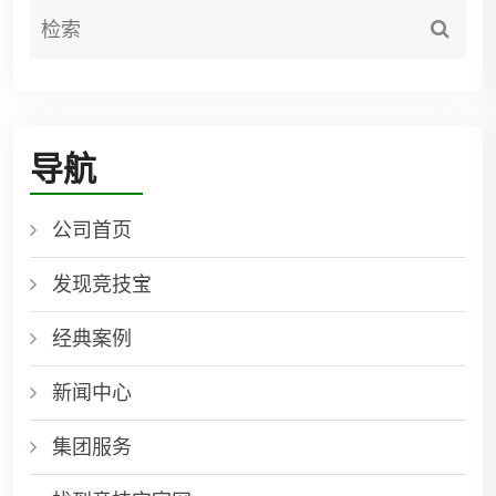
导航
公司首页
发现竞技宝
经典案例
新闻中心
集团服务