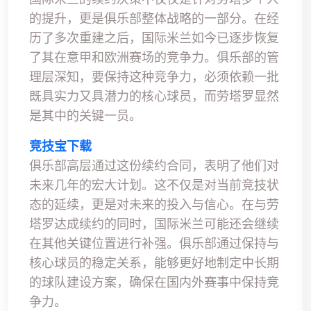
的提升，更是俱乐部整体战略的一部分。在经
历了多次重建之后，国际米兰如今已逐步恢复
了其在意甲和欧洲赛场的竞争力。俱乐部的管
理层深知，要保持这种竞争力，必须依赖一批
既具实力又具潜力的核心球员，而劳塔罗显然
是其中的关键一员。
竞技宝下载
俱乐部高层通过这份续约合同，表明了他们对
未来几年的宏大计划。这不仅是对当前竞技状
态的延续，更是对未来的投入与信心。在与劳
塔罗达成续约的同时，国际米兰可能还会继续
在其他关键位置进行补强。俱乐部通过保持与
核心球员的稳定关系，能够更好地制定中长期
的球队建设方案，确保在国内外赛事中保持竞
争力。