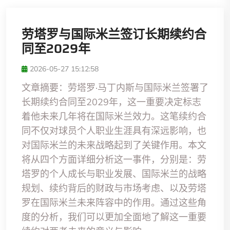
劳塔罗与国际米兰签订长期续约合
同至2029年
2026-05-27 15:12:58
文章摘要：劳塔罗·马丁内斯与国际米兰签署了
长期续约合同至2029年，这一重要决定标志
着他未来几年将在国际米兰效力。这笔续约合
同不仅对球员个人职业生涯具有深远影响，也
对国际米兰的未来战略起到了关键作用。本文
将从四个方面详细分析这一事件，分别是：劳
塔罗的个人成长与职业发展、国际米兰的战略
规划、续约背后的财政与市场考虑、以及劳塔
罗在国际米兰未来阵容中的作用。通过这些角
度的分析，我们可以更加全面地了解这一重要