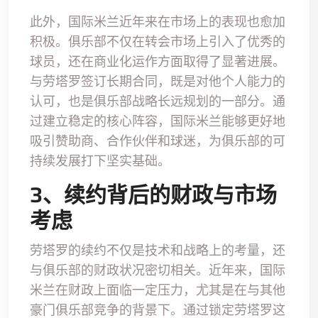
此外，国际米兰近年来在市场上的表现也愈加
积极。俱乐部不仅在转会市场上引入了优秀的
球员，还在商业化运作方面取得了显著进展。
与劳塔罗签订长期合同，既是对他个人能力的
认可，也是俱乐部战略长远规划的一部分。通
过建立稳定的核心阵容，国际米兰能够更好地
吸引赞助商、合作伙伴和球迷，为俱乐部的可
持续发展打下坚实基础。
3、续约背后的财政与市场
考虑
劳塔罗的续约不仅是技术和战略上的考量，还
与俱乐部的财政状况密切相关。近年来，国际
米兰在财政上面临一定压力，尤其是在与其他
豪门俱乐部竞争的背景下。通过锁定劳塔罗这