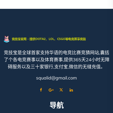
竞技宝是全球首家支持华语的电竞比赛竞猜网站,囊括
了个各电竞赛事以及体育赛事,提供365天24小时无障
碍服务以及三十家银行,支付宝,微信的无缝充值。
squalid@gmail.com
导航