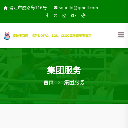
晋江市厦路岛116号
squalid@gmail.com
集团服务
首页
集团服务