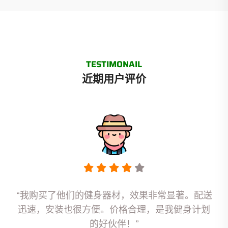
TESTIMONAIL
近期用户评价
“我购买了他们的健身器材，效果非常显著。配送
迅速，安装也很方便。价格合理，是我健身计划
的好伙伴！”