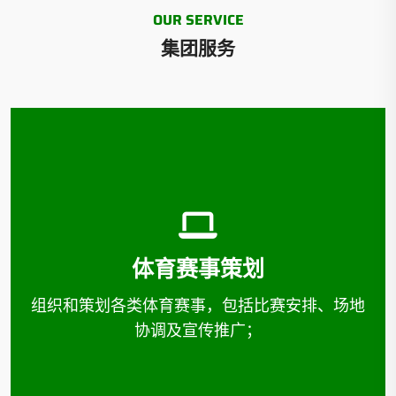
OUR SERVICE
集团服务
体育赛事策划
组织和策划各类体育赛事，包括比赛安排、场地
协调及宣传推广；