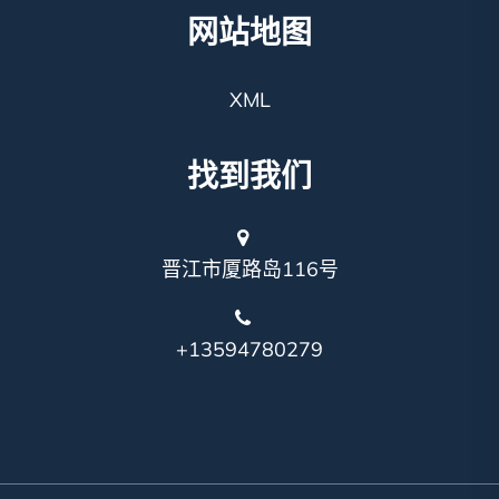
网站地图
XML
找到我们
晋江市厦路岛116号
+13594780279