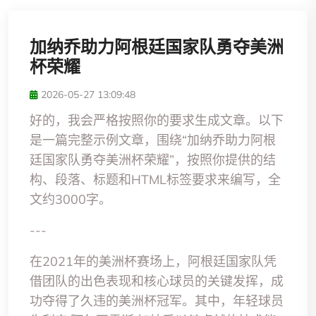
加纳乔助力阿根廷国家队勇夺美洲
杯荣耀
2026-05-27 13:09:48
好的，我会严格按照你的要求生成文章。以下
是一篇完整示例文章，围绕“加纳乔助力阿根
廷国家队勇夺美洲杯荣耀”，按照你提供的结
构、段落、标题和HTML标签要求来编写，全
文约3000字。
---
在2021年的美洲杯赛场上，阿根廷国家队凭
借团队的出色表现和核心球员的关键发挥，成
功夺得了久违的美洲杯冠军。其中，年轻球员