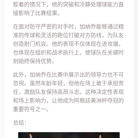
胶着的情况下，他的突破和冷静处理球能力直
接影响了比赛结果。
在面对防守严密的对手时，加纳乔能够通过精
准的传球和灵活的跑位打破对方防线，为队友
创造射门机会。他的表现不仅体现在进攻端，
也体现在组织和战术执行上，使球队在关键时
刻始终保持优势。
此外，加纳乔在比赛中展示出的领导力也不可
忽视。虽然年龄年轻，但他在场上敢于承担责
任，激励队友保持高昂斗志。这种决定性表现
和场上影响力，让他成为阿根廷美洲杯夺冠的
重要符号之一。
总结：