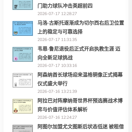
门助力球队冲击英超前四
2026-07-17 12:28:27
马洛·古斯托逐渐成为切尔西右后卫位置
上的稳定与可靠选择
2026-07-17 11:31:35
韦恩·鲁尼退役后正式开启执教生涯 迈
向全新足球挑战
2026-07-17 10:33:16
阿森纳酋长球场迎来温格铜像正式揭幕
仪式盛大举行
2026-07-16 13:21:39
阿拉巴对阵摩纳哥世界杯预选赛战术博
弈与价值评估体系解析
2026-07-16 12:24:27
阿图尔加盟尤文图斯后状态低迷 被租借