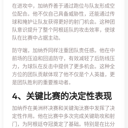
在进攻中，加纳乔善于通过跑位与队友形成空
位配合。他不仅自己具备威胁性，还能通过传
球和掩护让队友获得更好的射门机会。这种团
队意识提升了整个阿根廷队的攻击效率，使球
队在比赛中占据主动。
防守端，加纳乔同样注重团队责任感。他在中
前场的压迫和回追防守，有效减轻了后防线压
力，为球队在反击中提供了更多机会。这种全
方位的团队贡献体现了他不仅是个人英雄，更
是团队胜利的重要推动者。
4、关键比赛的决定性表现
加纳乔在美洲杯决赛和关键淘汰赛中发挥了决
定性作用。他在比赛中多次完成关键助攻和射
门，为阿根廷夺冠奠定了基础。特别是在比分