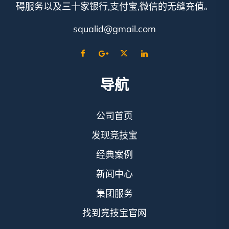
碍服务以及三十家银行,支付宝,微信的无缝充值。
squalid@gmail.com
导航
公司首页
发现竞技宝
经典案例
新闻中心
集团服务
找到竞技宝官网