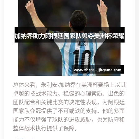
总体来看，朱利安·加纳乔在美洲杯赛场上以其
卓越的技战术能力、稳健的心理素质、出色的
团队配合和关键比赛的决定性表现，为阿根廷
国家队夺冠提供了不可或缺的支持。他的多面
能力不仅增强了球队的进攻威胁，也为防守和
整体战术执行提供了保障。