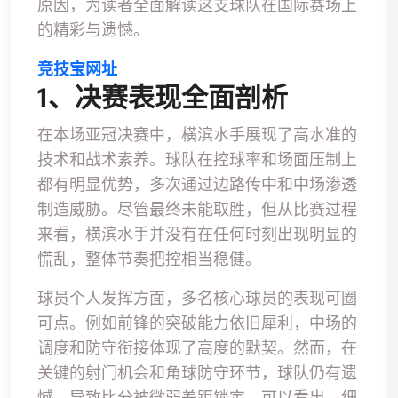
原因，为读者全面解读这支球队在国际赛场上
的精彩与遗憾。
竞技宝网址
1、决赛表现全面剖析
在本场亚冠决赛中，横滨水手展现了高水准的
技术和战术素养。球队在控球率和场面压制上
都有明显优势，多次通过边路传中和中场渗透
制造威胁。尽管最终未能取胜，但从比赛过程
来看，横滨水手并没有在任何时刻出现明显的
慌乱，整体节奏把控相当稳健。
球员个人发挥方面，多名核心球员的表现可圈
可点。例如前锋的突破能力依旧犀利，中场的
调度和防守衔接体现了高度的默契。然而，在
关键的射门机会和角球防守环节，球队仍有遗
憾，导致比分被微弱差距锁定。可以看出，细