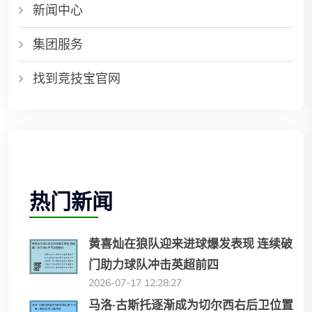
新闻中心
集团服务
找到竞技宝官网
热门新闻
黄喜灿在狼队迎来进球爆发表现 连续破
门助力球队冲击英超前四
2026-07-17 12:28:27
马洛·古斯托逐渐成为切尔西右后卫位置