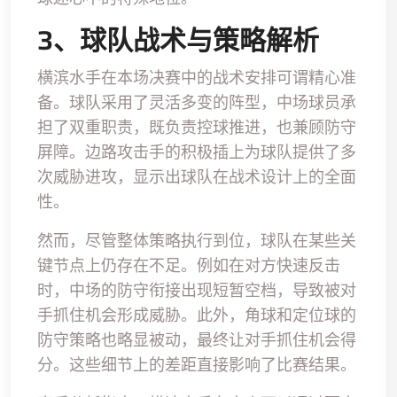
3、球队战术与策略解析
横滨水手在本场决赛中的战术安排可谓精心准
备。球队采用了灵活多变的阵型，中场球员承
担了双重职责，既负责控球推进，也兼顾防守
屏障。边路攻击手的积极插上为球队提供了多
次威胁进攻，显示出球队在战术设计上的全面
性。
然而，尽管整体策略执行到位，球队在某些关
键节点上仍存在不足。例如在对方快速反击
时，中场的防守衔接出现短暂空档，导致被对
手抓住机会形成威胁。此外，角球和定位球的
防守策略也略显被动，最终让对手抓住机会得
分。这些细节上的差距直接影响了比赛结果。