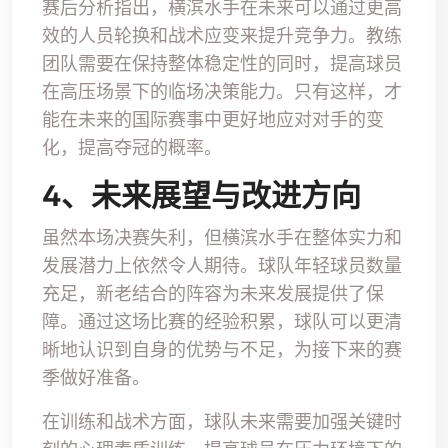
赛后分析指出，横滨水手在未来可以通过更高
效的人员轮换和战术应变来提升竞争力。教练
团队需要在保持整体稳定性的同时，提高球员
在高压场景下的临场决策能力。只有这样，才
能在未来的国际赛事中更好地应对对手的变
化，提高夺冠的概率。
4、未来展望与改进方向
虽然本场决赛失利，但横滨水手在整体实力和
发展潜力上依然令人期待。球队年轻球员数量
充足，新老结合的阵容为未来发展提供了保
障。通过这场比赛的经验积累，球队可以更清
晰地认识到自身的优势与不足，为接下来的赛
季做好准备。
在训练和战术方面，球队未来需要加强关键时