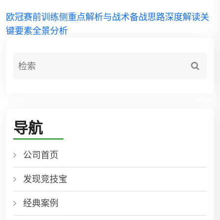
欧冠赛前训练侧重点解析与战术备战思路深度解读关
键要素全景分析
导航
公司首页
发现竞技宝
经典案例