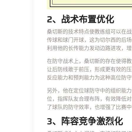
2、战术布置优化
桑切斯的技术特点使教练组可以在战
传球和球门开球，这为切尔西的后场
利用他的长传能力发动边路进攻，增
在防守战术上，桑切斯的存在使得教
让后防线敢于前压，形成更有效的压
反应能力和预判能力为这种高位防守
另外，他在定位球防守中的组织能力
位，指挥队友合理布阵，有效降低对
了球队的防守效率，也增强了比赛中
3、阵容竞争激烈化