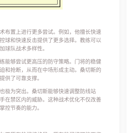
术布置上进行更多尝试。例如，他擅长快速
控球和快速反击提供了更多选择。教练可以
加球队战术多样性。
练能够尝试更高压的防守策略。门将的稳健
迫和抢断，从而在中场形成主动。桑切斯的
提供了可靠支撑。
也极为突出。桑切斯能够快速调整防线站
手在禁区内的威胁。这种战术优化不仅改善
掌控节奏的能力。