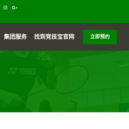
集团服务
找到竞技宝官网
立即预约