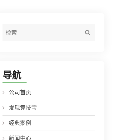
导航
公司首页
发现竞技宝
经典案例
新闻中心