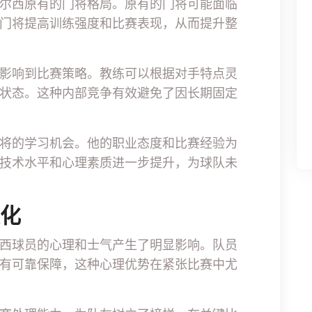
尔西原有的门将格局。原有的门将可能面临
门将提高训练强度和比赛表现，从而提升整
影响到比赛策略。教练可以根据对手特点灵
状态。这种内部竞争有效避免了因长期固定
将的学习机会。他的职业态度和比赛经验为
技术水平和心理素质进一步提升，为球队未
变化
西球员的心理和士气产生了明显影响。队员
有可靠保障，这种心理优势在紧张比赛中尤