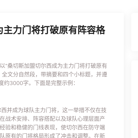
为主力门将打破原有阵容格
以“桑切斯加盟切尔西成为主力门将打破原有
，全文分自然段，带摘要和四个小标题，并遵
度约3000字。下面是完整示例：
尔西并成为球队主力门将，这一举措不仅在技
在战术安排、阵容搭配以及球队心理层面产
经验和稳健的门线表现，使切尔西在防守端
队原有的门将格局形成了冲击和调整。在新