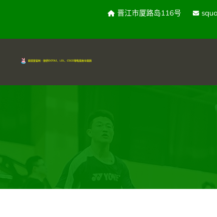
晋江市厦路岛116号
squ