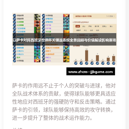
萨卡的作用远不止于个人的突破与进球，他对
全队战术体系的贡献，使得球队能够更具适应
性地应对西班牙的强硬防守和反击策略。通过
萨卡的引领，球队能够保持高效的攻守转换，
进一步提升了整体的战术运作能力。