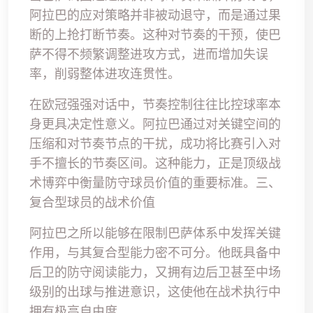
阿拉巴的应对策略并非被动退守，而是通过果
断的上抢打断节奏。这种对节奏的干预，使巴
萨不得不频繁调整进攻方式，进而增加失误
率，削弱整体进攻连贯性。
在欧冠强强对话中，节奏控制往往比控球率本
身更具决定性意义。阿拉巴通过对关键空间的
压缩和对节奏节点的干扰，成功将比赛引入对
手不擅长的节奏区间。这种能力，正是顶级战
术博弈中衡量防守球员价值的重要标准。三、
复合型球员的战术价值
阿拉巴之所以能够在限制巴萨体系中发挥关键
作用，与其复合型能力密不可分。他既具备中
后卫的防守阅读能力，又拥有边后卫甚至中场
级别的出球与推进意识，这使他在战术执行中
拥有极高自由度。