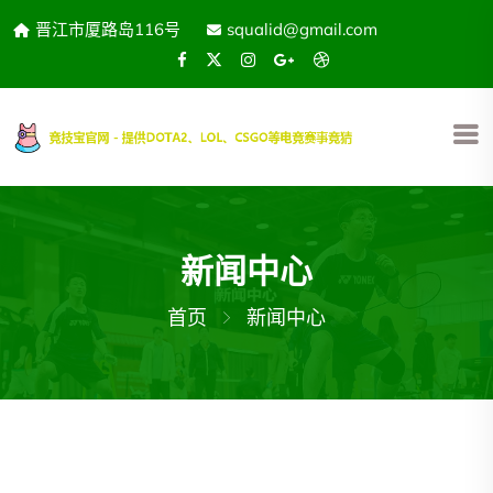
晋江市厦路岛116号
squalid@gmail.com
新闻中心
首页
新闻中心