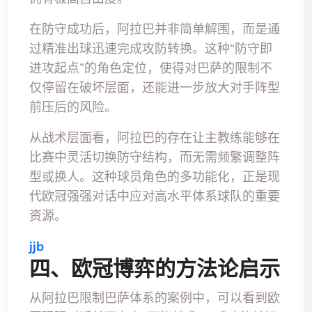
在防守成功后，阿拉巴并非简单解围，而是通
过精准出球迅速完成攻防转换。这种“防守即
进攻起点”的角色定位，使得对巴萨的限制不
仅停留在破坏层面，还能进一步放大对手阵型
前压后的风险。
从战术层面看，阿拉巴的存在让主教练能够在
比赛中灵活切换防守结构，而无需频繁调整阵
型或换人。这种球员角色的多功能化，正是现
代欧冠强强对话中应对高水平体系球队的重要
资源。
jjb
四、欧冠博弈的方法论启示
从阿拉巴限制巴萨体系的案例中，可以看到欧