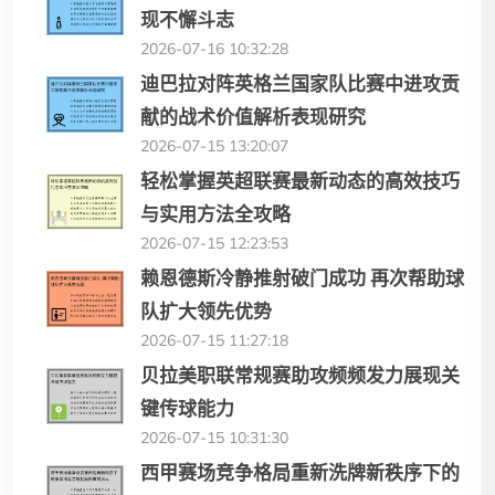
现不懈斗志
2026-07-16 10:32:28
迪巴拉对阵英格兰国家队比赛中进攻贡
献的战术价值解析表现研究
2026-07-15 13:20:07
轻松掌握英超联赛最新动态的高效技巧
与实用方法全攻略
2026-07-15 12:23:53
赖恩德斯冷静推射破门成功 再次帮助球
队扩大领先优势
2026-07-15 11:27:18
贝拉美职联常规赛助攻频频发力展现关
键传球能力
2026-07-15 10:31:30
西甲赛场竞争格局重新洗牌新秩序下的