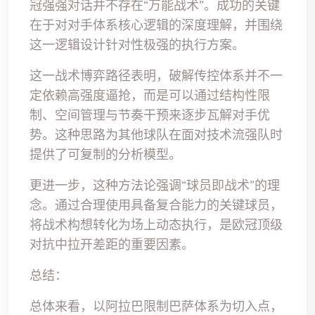
冠强强对话并不存在“万能战术”。成功的关键
在于对对手体系核心逻辑的深度理解，并围绕
这一逻辑设计针对性极强的执行方案。
这一战术博弈路径表明，破解传控体系并不一
定依赖高强度逼抢，而是可以通过结构性限
制、空间管理与节奏干预来逐步瓦解对手优
势。这种思路为其他球队在面对技术流强队时
提供了可复制的分析模型。
更进一步，这种方法论强调“球员即战术”的理
念。通过合理使用具备复合能力的关键球员，
将战术构想转化为场上动态执行，是欧冠顶级
对抗中拉开差距的重要因素。
总结：
总体来看，以阿拉巴限制巴萨体系为切入点，