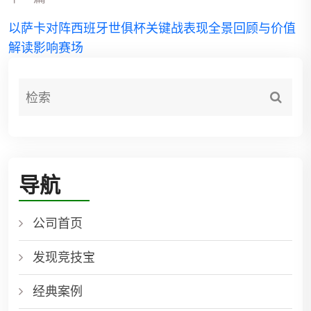
以萨卡对阵西班牙世俱杯关键战表现全景回顾与价值
解读影响赛场
导航
公司首页
发现竞技宝
经典案例