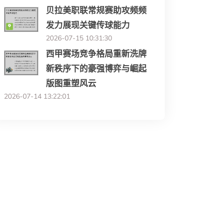
贝拉美职联常规赛助攻频频
发力展现关键传球能力
2026-07-15 10:31:30
西甲赛场竞争格局重新洗牌
新秩序下的豪强博弈与崛起
版图重塑风云
2026-07-14 13:22:01