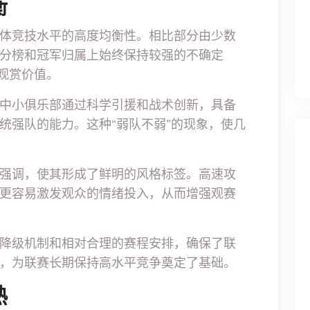
衡
体竞技水平的高度均衡性。相比部分由少数
分榜和冠军归属上始终保持较强的不确定
观赏价值。
中小俱乐部通过科学引援和战术创新，具备
统强队的能力。这种“弱队不弱”的现象，使几
强调，使其形成了鲜明的风格标签。高速攻
更容易激发观众的情绪投入，从而增强观赛
降级机制和相对合理的赛程安排，确保了联
，为联赛长期保持高水平竞争奠定了基础。
熟