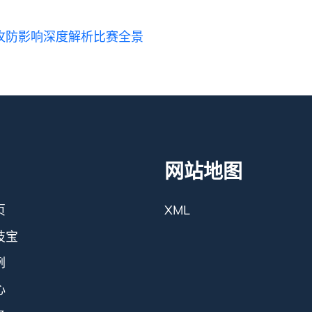
攻防影响深度解析比赛全景
网站地图
页
XML
技宝
例
心