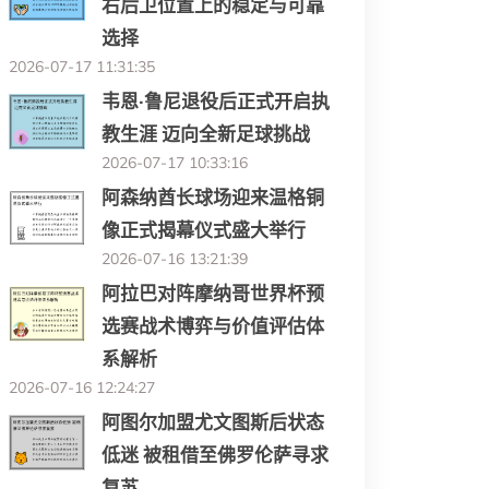
右后卫位置上的稳定与可靠
选择
2026-07-17 11:31:35
韦恩·鲁尼退役后正式开启执
教生涯 迈向全新足球挑战
2026-07-17 10:33:16
阿森纳酋长球场迎来温格铜
像正式揭幕仪式盛大举行
2026-07-16 13:21:39
阿拉巴对阵摩纳哥世界杯预
选赛战术博弈与价值评估体
系解析
2026-07-16 12:24:27
阿图尔加盟尤文图斯后状态
低迷 被租借至佛罗伦萨寻求
复苏