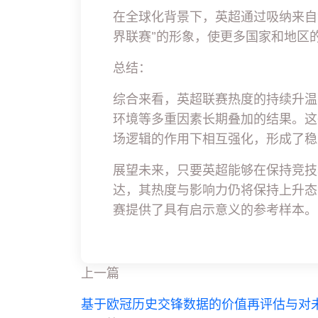
在全球化背景下，英超通过吸纳来自
界联赛”的形象，使更多国家和地区
总结：
综合来看，英超联赛热度的持续升温
环境等多重因素长期叠加的结果。这
场逻辑的作用下相互强化，形成了稳
展望未来，只要英超能够在保持竞技
达，其热度与影响力仍将保持上升态
赛提供了具有启示意义的参考样本。
上一篇
基于欧冠历史交锋数据的价值再评估与对