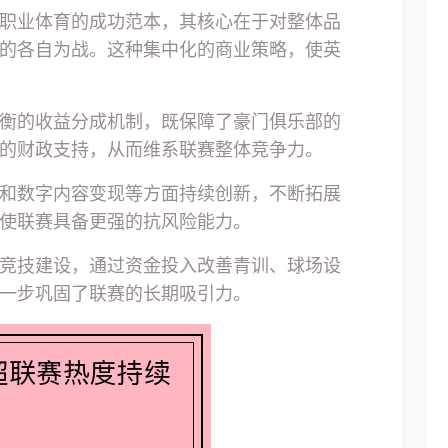
职业体育的成功范本，其核心在于对整体品
的各自为战。这种集中化的商业策略，使英
衡的收益分成机制，既保障了豪门俱乐部的
的财政支持，从而维系联赛整体竞争力。
和数字内容变现等方面持续创新，不断拓展
使联赛具备更强的抗风险能力。
竞技建设，通过资金投入改善青训、球场设
一步巩固了联赛的长期吸引力。