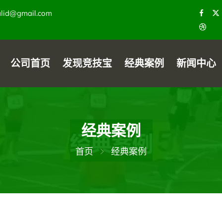
alid@gmail.com
公司首页
发现竞技宝
经典案例
新闻中心
经典案例
首页
经典案例