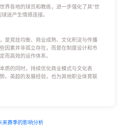
世界各地的球员和教练，进一步强化了其“世
的球迷产生情感连接。
，是竞技均衡、商业成熟、文化积淀与传播
些因素并非孤立存在，而是在制度设计和市
定而高效的运作体系。
本质的同时，持续优化商业模式与文化表
势。英超的发展经验，也为其他职业体育联
未来赛季的影响分析