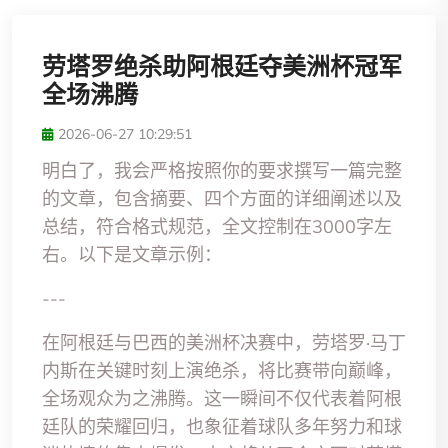
劳塔罗绝杀助阿根廷夺美洲杯冠军
全场沸腾
2026-06-27 10:29:51
明白了，我会严格按照你的要求撰写一篇完整
的文章，包含摘要、四个方面的详细阐述以及
总结，符合格式规范，全文控制在3000字左
右。以下是文章示例：
---
在阿根廷与巴西的美洲杯决赛中，劳塔罗·马丁
内斯在关键时刻上演绝杀，将比赛带向巅峰，
全场观众为之沸腾。这一瞬间不仅代表着阿根
廷队的荣耀回归，也象征着球队多年努力和球