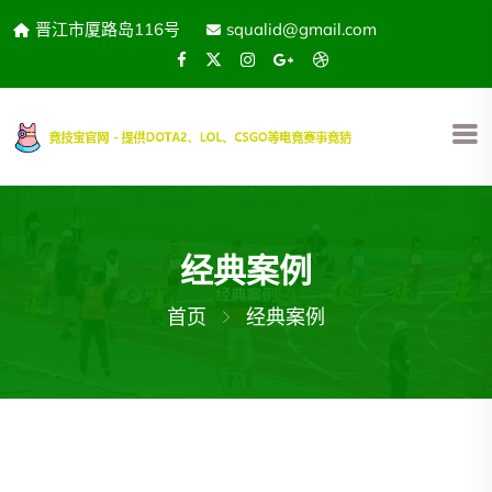
晋江市厦路岛116号
squalid@gmail.com
经典案例
首页
经典案例