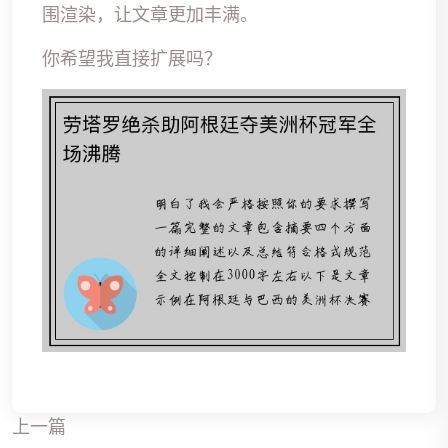
围渲染，让文章更加丰满。
你希望我直接扩展吗？
上一篇