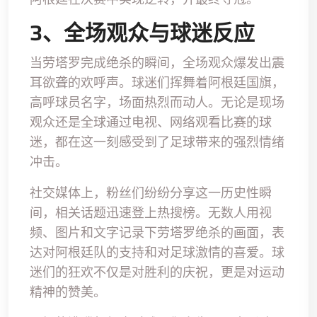
3、全场观众与球迷反应
当劳塔罗完成绝杀的瞬间，全场观众爆发出震
耳欲聋的欢呼声。球迷们挥舞着阿根廷国旗，
高呼球员名字，场面热烈而动人。无论是现场
观众还是全球通过电视、网络观看比赛的球
迷，都在这一刻感受到了足球带来的强烈情绪
冲击。
社交媒体上，粉丝们纷纷分享这一历史性瞬
间，相关话题迅速登上热搜榜。无数人用视
频、图片和文字记录下劳塔罗绝杀的画面，表
达对阿根廷队的支持和对足球激情的喜爱。球
迷们的狂欢不仅是对胜利的庆祝，更是对运动
精神的赞美。