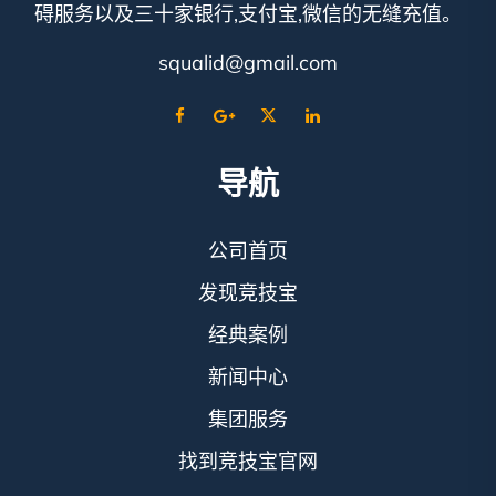
碍服务以及三十家银行,支付宝,微信的无缝充值。
squalid@gmail.com
导航
公司首页
发现竞技宝
经典案例
新闻中心
集团服务
找到竞技宝官网