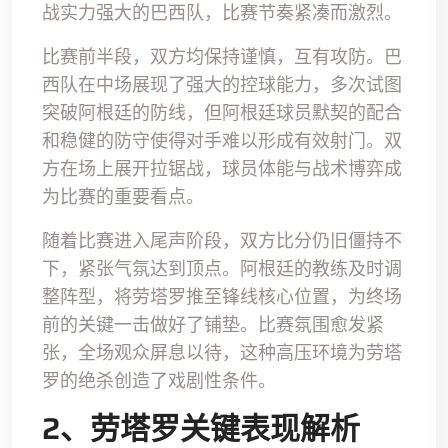
战实力强大的巴西队，比赛节奏紧凑而激烈。
比赛前半段，双方均保持谨慎，互有攻防。巴
西队在中场展现了强大的控球能力，多次试图
突破阿根廷的防线，但阿根廷球员默契的配合
和稳健的防守使得对手难以形成有效射门。双
方在场上展开拉锯战，球员体能与战术博弈成
为比赛的重要看点。
随着比赛进入尾声阶段，双方比分仍旧僵持不
下，紧张气氛达到顶点。阿根廷的教练及时调
整阵型，将劳塔罗推至锋线核心位置，为终场
前的关键一击做好了铺垫。比赛氛围愈发紧
张，全场观众屏息以待，这种高压环境为劳塔
罗的绝杀创造了戏剧性条件。
2、劳塔罗关键表现解析