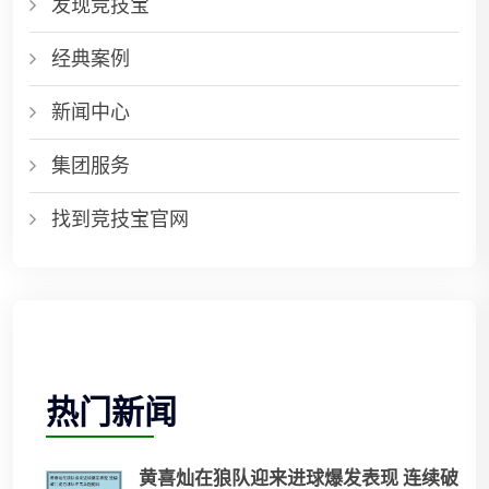
发现竞技宝
经典案例
新闻中心
集团服务
找到竞技宝官网
热门新闻
黄喜灿在狼队迎来进球爆发表现 连续破