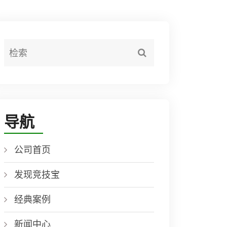
导航
公司首页
发现竞技宝
经典案例
新闻中心