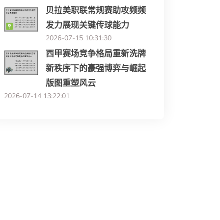
贝拉美职联常规赛助攻频频
发力展现关键传球能力
2026-07-15 10:31:30
西甲赛场竞争格局重新洗牌
新秩序下的豪强博弈与崛起
版图重塑风云
2026-07-14 13:22:01