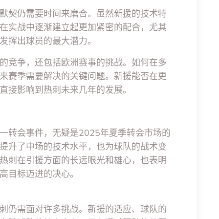
默契仍需要时间来磨合。虽然新援的技术特
在实战中逐渐建立起更加紧密的配合，尤其
发挥出球员的最大潜力。
的竞争，还包括欧洲赛事的挑战。如何在多
来赛季需要解决的关键问题。新援能否在更
直接影响到热刺未来几年的发展。
一转会事件，无疑是2025年夏季转会市场的
提升了中场的技术水平，也为球队的战术变
热刺在引援方面的长远眼光和雄心，也表明
高目标迈进的决心。
刺仍需面对许多挑战。新援的适应、球队的