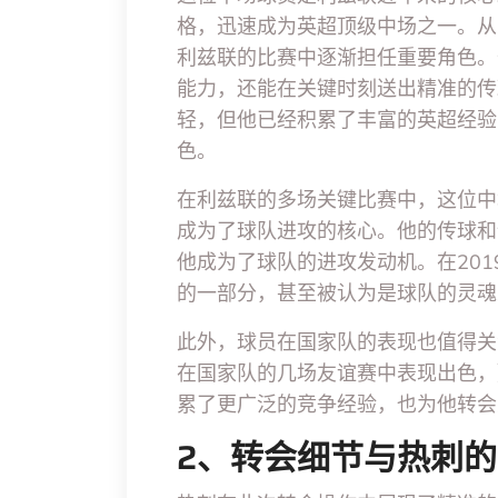
格，迅速成为英超顶级中场之一。从
利兹联的比赛中逐渐担任重要角色。
能力，还能在关键时刻送出精准的传
轻，但他已经积累了丰富的英超经验
色。
在利兹联的多场关键比赛中，这位中
成为了球队进攻的核心。他的传球和
他成为了球队的进攻发动机。在201
的一部分，甚至被认为是球队的灵魂
此外，球员在国家队的表现也值得关
在国家队的几场友谊赛中表现出色，
累了更广泛的竞争经验，也为他转会
2、转会细节与热刺