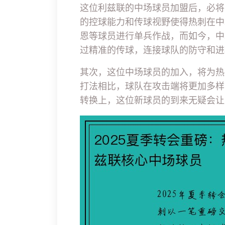
这位利兹联的中场球员加盟后，必将
的控球能力和传球视野使得热刺在中
恩等球员进行单兵作战，而如今，中
过精准的传球，连接球队的防守和进
其次，这位中场球员的加入，将为热
打法相比，球队在攻击端将更加多样
转换上，这位新球员的到来无疑会让