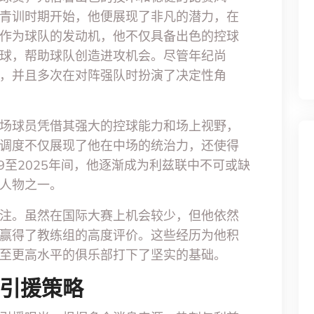
青训时期开始，他便展现了非凡的潜力，在
作为球队的发动机，他不仅具备出色的控球
球，帮助球队创造进攻机会。尽管年纪尚
，并且多次在对阵强队时扮演了决定性角
场球员凭借其强大的控球能力和场上视野，
调度不仅展现了他在中场的统治力，还使得
9至2025年间，他逐渐成为利兹联中不可或缺
人物之一。
注。虽然在国际大赛上机会较少，但他依然
赢得了教练组的高度评价。这些经历为他积
至更高水平的俱乐部打下了坚实的基础。
的引援策略