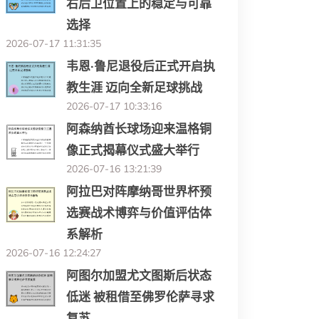
右后卫位置上的稳定与可靠
选择
2026-07-17 11:31:35
韦恩·鲁尼退役后正式开启执
教生涯 迈向全新足球挑战
2026-07-17 10:33:16
阿森纳酋长球场迎来温格铜
像正式揭幕仪式盛大举行
2026-07-16 13:21:39
阿拉巴对阵摩纳哥世界杯预
选赛战术博弈与价值评估体
系解析
2026-07-16 12:24:27
阿图尔加盟尤文图斯后状态
低迷 被租借至佛罗伦萨寻求
复苏