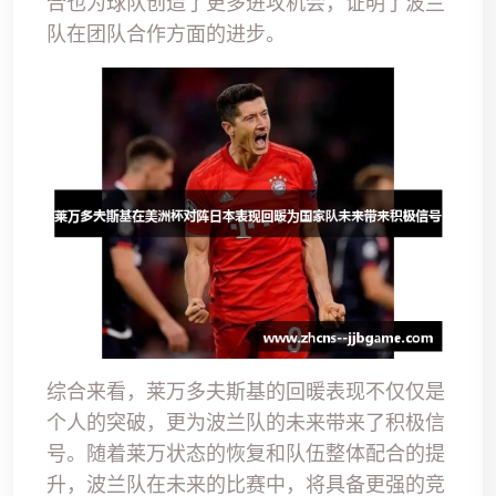
合也为球队创造了更多进攻机会，证明了波兰
队在团队合作方面的进步。
综合来看，莱万多夫斯基的回暖表现不仅仅是
个人的突破，更为波兰队的未来带来了积极信
号。随着莱万状态的恢复和队伍整体配合的提
升，波兰队在未来的比赛中，将具备更强的竞