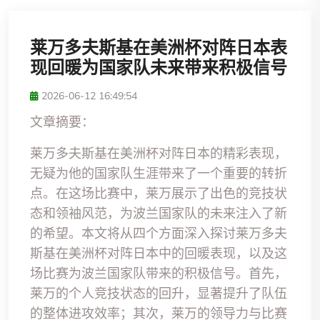
莱万多夫斯基在美洲杯对阵日本表
现回暖为国家队未来带来积极信号
2026-06-12 16:49:54
文章摘要：
莱万多夫斯基在美洲杯对阵日本的精彩表现，
无疑为他的国家队生涯带来了一个重要的转折
点。在这场比赛中，莱万展示了出色的竞技状
态和领袖风范，为波兰国家队的未来注入了新
的希望。本文将从四个方面深入探讨莱万多夫
斯基在美洲杯对阵日本中的回暖表现，以及这
场比赛为波兰国家队带来的积极信号。首先，
莱万的个人竞技状态的回升，显著提升了队伍
的整体进攻效率；其次，莱万的领导力与比赛