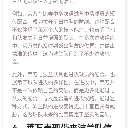
兰队的进攻注入了新的活力。
例如，莱万在比赛中多次通过与中场球员的短
传配合，成功拉开了日本队的防线。这种配合
不仅体现了莱万个人的技术能力，也表明了他
和队友之间日益增强的默契。在多次进攻组织
中，莱万总能及时判断出队友的位置，并做出
精准的传球，这为波兰队创造了不少进攻机
会。
此外，莱万与波兰队其他进攻球员的配合，也
展示了球队进攻的多样性。在进攻中，莱万并
不是一味依赖自己的突破，而是更多地通过与
队友的配合，寻找最合适的进攻线路。通过这
种方式，波兰队的进攻变得更加丰富且具有威
胁，这为球队未来的比赛奠定了坚实的基础。