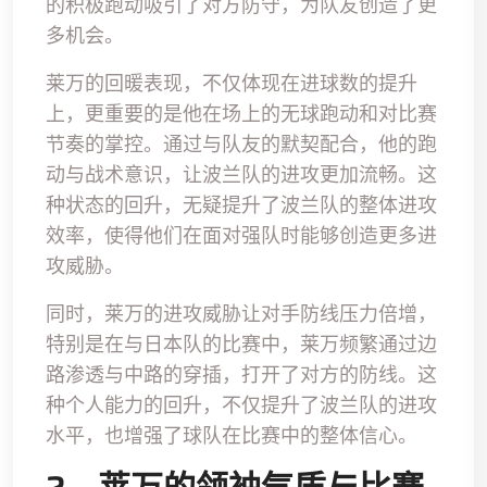
的积极跑动吸引了对方防守，为队友创造了更
多机会。
莱万的回暖表现，不仅体现在进球数的提升
上，更重要的是他在场上的无球跑动和对比赛
节奏的掌控。通过与队友的默契配合，他的跑
动与战术意识，让波兰队的进攻更加流畅。这
种状态的回升，无疑提升了波兰队的整体进攻
效率，使得他们在面对强队时能够创造更多进
攻威胁。
同时，莱万的进攻威胁让对手防线压力倍增，
特别是在与日本队的比赛中，莱万频繁通过边
路渗透与中路的穿插，打开了对方的防线。这
种个人能力的回升，不仅提升了波兰队的进攻
水平，也增强了球队在比赛中的整体信心。