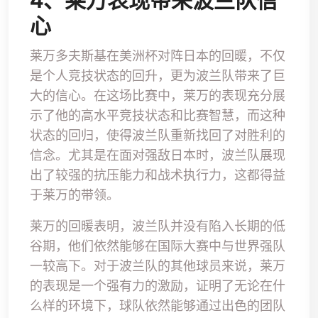
4、莱万表现带来波兰队信
心
莱万多夫斯基在美洲杯对阵日本的回暖，不仅
是个人竞技状态的回升，更为波兰队带来了巨
大的信心。在这场比赛中，莱万的表现充分展
示了他的高水平竞技状态和比赛智慧，而这种
状态的回归，使得波兰队重新找回了对胜利的
信念。尤其是在面对强敌日本时，波兰队展现
出了较强的抗压能力和战术执行力，这都得益
于莱万的带领。
莱万的回暖表明，波兰队并没有陷入长期的低
谷期，他们依然能够在国际大赛中与世界强队
一较高下。对于波兰队的其他球员来说，莱万
的表现是一个强有力的激励，证明了无论在什
么样的环境下，球队依然能够通过出色的团队