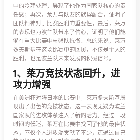
中的冷静处理，展现了他作为国家队核心的责
任感；再次，莱万与队友的默契配合，证明了
团队精神对于比赛胜利的重要性；最后，莱万
的表现也为波兰队带来了信心，证明了他们能
够在重大比赛中与强队抗衡。总的来说，莱万
多夫斯基在这场比赛中的回暖，不仅是个人的
胜利，也是波兰队未来发展的积极信号。
1、莱万竞技状态回升，进
攻力增强
在美洲杯对阵日本的比赛中，莱万多夫斯基展
现出了出色的竞技状态，这一表现无疑为波兰
国家队的进攻体系注入了新的活力。经过一段
时间的低迷，莱万在比赛中找回了他的最佳状
态，不仅个人进攻端贡献了不少，还通过自己