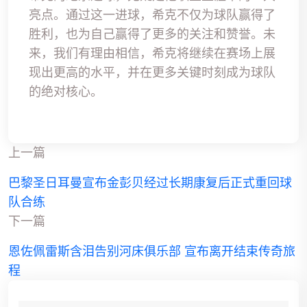
亮点。通过这一进球，希克不仅为球队赢得了
胜利，也为自己赢得了更多的关注和赞誉。未
来，我们有理由相信，希克将继续在赛场上展
现出更高的水平，并在更多关键时刻成为球队
的绝对核心。
上一篇
巴黎圣日耳曼宣布金彭贝经过长期康复后正式重回球
队合练
下一篇
恩佐佩雷斯含泪告别河床俱乐部 宣布离开结束传奇旅
程