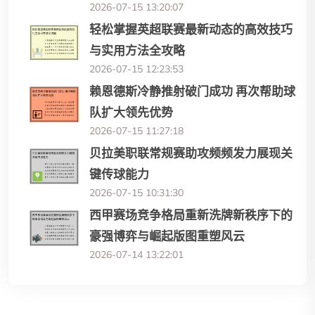
2026-07-15 13:20:07
轻松掌握英超联赛最新动态的高效技巧
与实用方法全攻略
2026-07-15 12:23:53
赖恩德斯冷静推射破门成功 再次帮助球
队扩大领先优势
2026-07-15 11:27:18
贝拉美职联常规赛助攻频频发力展现关
键传球能力
2026-07-15 10:31:30
西甲赛场竞争格局重新洗牌新秩序下的
豪强博弈与崛起版图重塑风云
2026-07-14 13:22:01