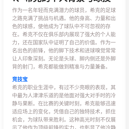
作为一名年轻而充满潜力的球员，希克的足球
之路充满了挑战与机遇。他的身高、力量和出
色的球感，使他成为了球队中不可忽视的存
在。希克不仅在俱乐部内展现了强大的个人能
力，还在国家队中证明了自己的价值。作为一
名出色的前锋，他的脚下技术和进球嗅觉常常
让人印象深刻。无论是头球、脚内侧还是外脚
背的射门，希克都能做到精准与力量兼备。
竞技宝
希克的职业生涯中，有过不少亮眼的表现，其
中最为人津津乐道的是他面对强大对手时的冷
静与果断。在比赛的关键时刻，希克能够迅速
适应场上的变化，凭借自己的独特技术，抓住
机会，为球队带来胜利。这种高光时刻不仅展
示了他作为顶级前锋的实力，也彰显了他冷静