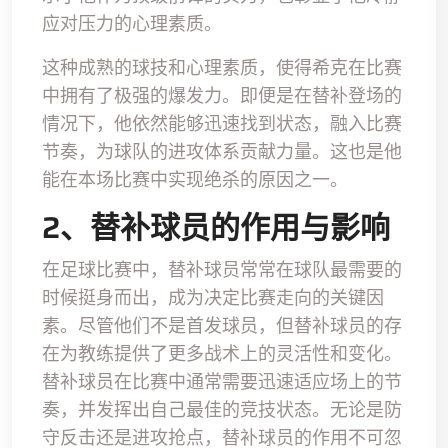
应对压力的心理素质。
这种成熟的球技和心理素质，使得希克在比赛
中拥有了极强的爆发力。即便是在替补登场的
情况下，他依然能够迅速找到状态，融入比赛
节奏，为球队的进攻体系贡献力量。这也是他
能在本场比赛中实现绝杀的原因之一。
2、替补球员的作用与影响
在足球比赛中，替补球员常常在球队最需要的
时候挺身而出，成为决定比赛走向的关键因
素。尽管他们不是首发球员，但替补球员的存
在为教练提供了更多战术上的灵活性和变化。
替补球员在比赛中通常需要迅速适应场上的节
奏，并发挥出自己最佳的竞技状态。无论是防
守反击还是进攻抢点，替补球员的作用不可忽