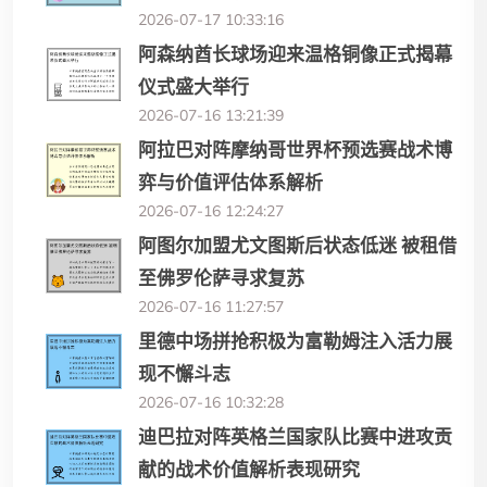
2026-07-17 10:33:16
阿森纳酋长球场迎来温格铜像正式揭幕
仪式盛大举行
2026-07-16 13:21:39
阿拉巴对阵摩纳哥世界杯预选赛战术博
弈与价值评估体系解析
2026-07-16 12:24:27
阿图尔加盟尤文图斯后状态低迷 被租借
至佛罗伦萨寻求复苏
2026-07-16 11:27:57
里德中场拼抢积极为富勒姆注入活力展
现不懈斗志
2026-07-16 10:32:28
迪巴拉对阵英格兰国家队比赛中进攻贡
献的战术价值解析表现研究