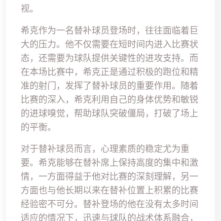
视。
希克作为一名替补球员登场时，往往面临着巨
大的压力。他不仅需要在短时间内进入比赛状
态，还需要为球队提供关键性的进攻支持。而
在本场比赛中，希克正是通过积极的跑位和精
准的射门，发挥了替补球员的重要作用。随着
比赛的深入，希克利用自己的身体优势和敏锐
的进球嗅觉，帮助球队突破僵局，打破了场上
的平衡。
对于替补球员而言，心理素质的稳定尤为重
要。希克能够在替补席上保持高度的集中和激
情，一方面得益于他对比赛的深刻理解，另一
方面也与他长期以来在替补位置上积累的比赛
经验密不可分。替补登场的他在没有太多时间
适应的情况下，迅速与球队的战术体系融合，