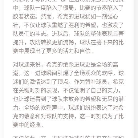
中，球队一度陷入了僵局，比赛的节奏陷入了
胶着状态。然而，希克的进球犹如一剂强心
针，不仅让球队重燃了胜利的希望，也激发了
队员们的斗志。进球后，球队的整体表现显著
提升，攻防转换更加流畅，球队在接下来的比
赛中展现出了更多的活力和自信。
对球迷来说，希克的绝杀进球更是全场的高
潮。这一进球瞬间引爆了全场观众的欢呼，球
迷们的激情达到了顶点。作为替补球员，希克
在关键时刻的表现，不仅证明了自己的实力，
也让球迷看到了球队未放弃的希望和无尽的潜
力。全场的欢呼声中，球迷们纷纷表达了对希
克的敬意和对球队的支持，这一时刻成为了比
赛中的经典。