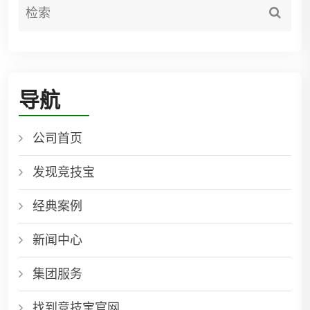
导航
公司首页
发现竞技宝
经典案例
新闻中心
集团服务
找到竞技宝官网