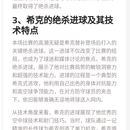
最终取得了绝杀进球。
3、希克的绝杀进球及其技
术特点
本场比赛的高潮无疑是希克替补登场后打入的
关键绝杀进球。这一进球不仅改变了比赛的结
局，也成为了球迷和媒体讨论的焦点。希克的
绝杀进球，展示了他对比赛局势的敏锐洞察力
和超强的技术能力。进球的过程是一个典型的
希克式进攻，他利用自己出色的身体对抗能力
和高空球争顶能力，在对方防守球员的夹击
下，依旧能够准确无误地将球送入网内。
从技术角度来看，希克的进球展现了他优秀的
空中球技术和射门技巧。当时，球队通过一记
精准的长传球为希克创造了单刀机会，希克借