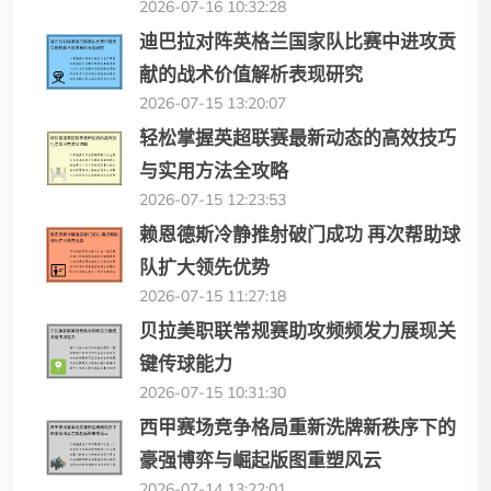
2026-07-16 10:32:28
迪巴拉对阵英格兰国家队比赛中进攻贡
献的战术价值解析表现研究
2026-07-15 13:20:07
轻松掌握英超联赛最新动态的高效技巧
与实用方法全攻略
2026-07-15 12:23:53
赖恩德斯冷静推射破门成功 再次帮助球
队扩大领先优势
2026-07-15 11:27:18
贝拉美职联常规赛助攻频频发力展现关
键传球能力
2026-07-15 10:31:30
西甲赛场竞争格局重新洗牌新秩序下的
豪强博弈与崛起版图重塑风云
2026-07-14 13:22:01