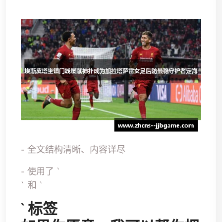
- 全文结构清晰、内容详尽
- 使用了 `
` 和 `
` 标签