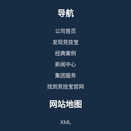
导航
公司首页
发现竞技宝
经典案例
新闻中心
集团服务
找到竞技宝官网
网站地图
XML