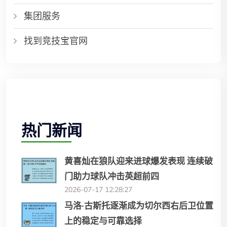
集团服务
找到竞技宝官网
热门新闻
黄喜灿在狼队迎来进球爆发表现 连续破
门助力球队冲击英超前四
2026-07-17 12:28:27
马洛·古斯托逐渐成为切尔西右后卫位置
上的稳定与可靠选择