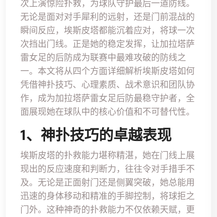
次上演惊险扑救，为球队守护最后一道防线。
无论是面对对手犀利的远射，还是门前混战的
瞬间反应，埃斯皮塔都能沉着应对，将球一次
次挡出门线。正是她的稳定发挥，让加拉塔萨
雷女足的后防成为联赛中最难攻破的防线之
一。本文将从四个方面详细解析埃斯皮塔如何
凭借神扑技巧、心理素质、战术意识和团队协
作，成为加拉塔萨雷女足后防最稳守护者，全
面展现她在球队中的核心价值和不可替代性。
1、神扑技巧的卓越表现
埃斯皮塔的扑救能力堪称精湛，她在门线上展
现出的反应速度和判断力，往往令对手措手不
及。无论是正面射门还是侧翼突破，她总能用
迅速的身体移动和精准的手脚控制，将球拒之
门外。这种神奇的扑救能力不仅依赖天赋，更