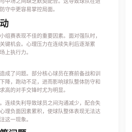
与中场之间缺乏默契配合。这导致球队在进
防守中更容易掌控局面。
波动
小组赛表现不佳的重要因素。面对强队时，
关键机会。心理压力在连续失利后逐渐累
场上执行力。
造成了问题。部分核心球员在赛前备战和训
下降，跑动不足，进而影响球队整体防守和
求高的对手交锋时尤为明显。
。连续失利导致球员之间沟通减少，配合失
心理负面因素累积，使球队整体表现无法达
注这一现象。