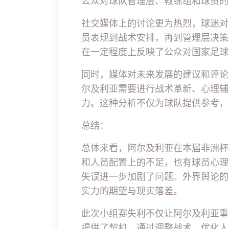
公众对球队管理层、教练组和球员的
社交媒体上的讨论更为热烈，球迷对
员表现到战术安排，再到管理层决策
在一定程度上反映了公众对国家足球
同时，媒体对未来发展的建议和评论
尔及利亚需要进行战术革新、心理辅
力。这种分析不仅为球队提供参考，
总结：
总体来看，阿尔及利亚在本届非洲杯
和人员配置上的不足，也有球员心理
失误进一步加剧了问题。外界舆论的
实力的期望与现实落差。
此次小组赛失利不仅让阿尔及利亚重
提供了契机。通过调整战术、优化人