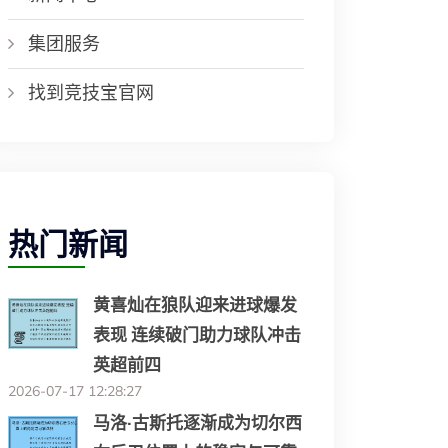
集团服务
找到竞技宝官网
热门新闻
黄喜灿在狼队迎来进球爆发
表现 连续破门助力球队冲击
英超前四
2026-07-17 12:28:27
马洛·古斯托逐渐成为切尔西