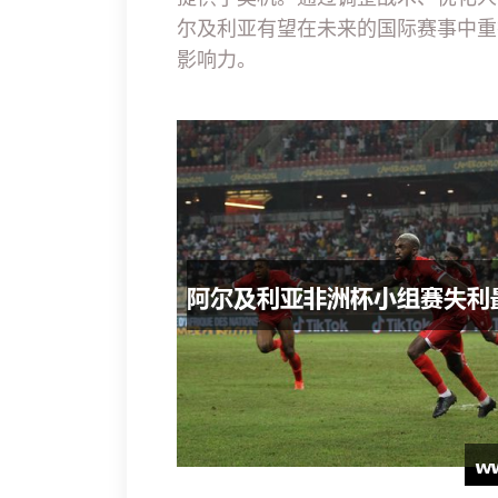
尔及利亚有望在未来的国际赛事中重
影响力。