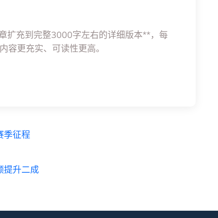
章扩充到完整3000字左右的详细版本**，每
内容更充实、可读性更高。
？
赛季征程
额提升二成