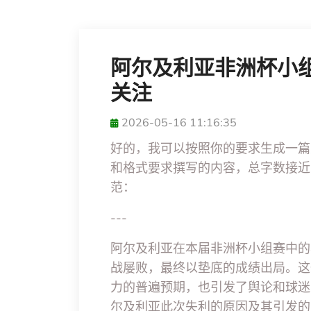
阿尔及利亚非洲杯小
关注
2026-05-16 11:16:35
好的，我可以按照你的要求生成一篇
和格式要求撰写的内容，总字数接近
范：
---
阿尔及利亚在本届非洲杯小组赛中的
战屡败，最终以垫底的成绩出局。这
力的普遍预期，也引发了舆论和球迷
尔及利亚此次失利的原因及其引发的