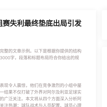
组赛失利最终垫底出局引发
完整的文章示例。以下是根据你提供的结构
3000字，段落和标题布局符合你给出的规
表现令人震惊，他们在竞争激烈的小组中屡
一结果不仅打破了外界对阿尔及利亚足球实
的广泛关注。本文将从四个方面深入分析阿
关注热潮：球队战术与人员配置、球员心理