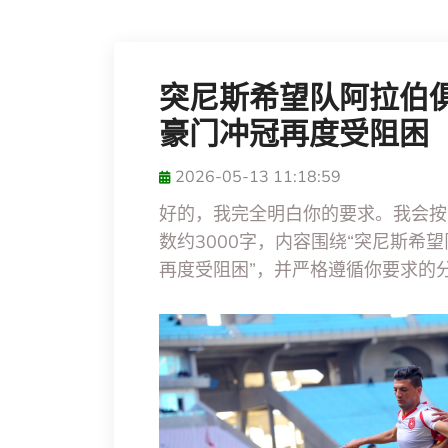
突尼斯希望队阿拉伯
豪门冲冠再度受阻困
2026-05-13 11:18:59
好的，我完全明白你的要求。我会按
数约3000字，内容围绕“突尼斯希
再度受阻困”，并严格遵循你要求的