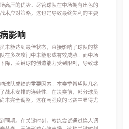
场高压的优势。尽管球队在中场拥有出色的
战术应对策略，这也是导致最终失利的主要
伤病影响
员未能达到最佳状态，直接影响了球队的整
队在多次攻门中未能形成有效威胁。而中场
下降，关键球的创造能力受到限制，导致球
响球队成绩的重要因素。本赛季希望队几名
了战术安排的连续性。在决赛前，部分球员
尚未完全调整，这在高强度的比赛中显得尤
到预期。在关键时刻，教练尝试通过换人调
赛节奏，无法形成有效支援。这种关键时刻