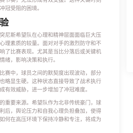
冲冠受阻的困境。
考验
突尼斯希望队在心理和精神层面面临巨大压
心理素质的较量。面对对手的激烈防守和不
响了比赛表现。尤其是当比分落后或关键机
情绪，影响决策和执行。
比赛中，球员之间的默契度出现波动，部分
也略显生硬。这种状态直接导致了战术执行
成有效威胁，进一步增加了冲冠难度。
的重要来源。希望队作为北非传统豪门，球
利后，舆论压力和自我心理负担叠加，使得
如何在高压环境下保持冷静和专注，将成为