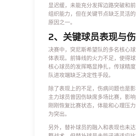
显迟缓，未能充分发挥边路突破和前
组织能力，但在关键节点缺乏灵活的
原因之一。
2、关键球员表现与
决赛中，突尼斯希望队的多名核心球
体表现。前锋线的火力不足，使得球
核心球员的发挥略显挣扎，传球精度
队进攻端缺乏决定性手段。
除了表现上的不足，伤病问题也是影
主力球员曾因伤缺席多场比赛，影响
刚刚恢复比赛状态，体能和心理压力
为突出。
另外，替补球员的融入和表现也未达
整战术，但替补球员未能迅速适应比