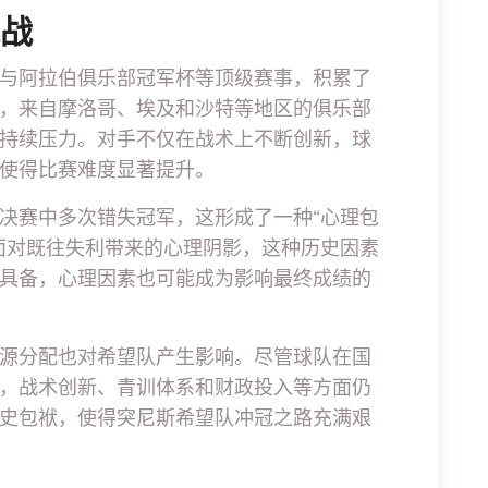
挑战
与阿拉伯俱乐部冠军杯等顶级赛事，积累了
，来自摩洛哥、埃及和沙特等地区的俱乐部
持续压力。对手不仅在战术上不断创新，球
使得比赛难度显著提升。
决赛中多次错失冠军，这形成了一种“心理包
面对既往失利带来的心理阴影，这种历史因素
具备，心理因素也可能成为影响最终成绩的
源分配也对希望队产生影响。尽管球队在国
，战术创新、青训体系和财政投入等方面仍
史包袱，使得突尼斯希望队冲冠之路充满艰