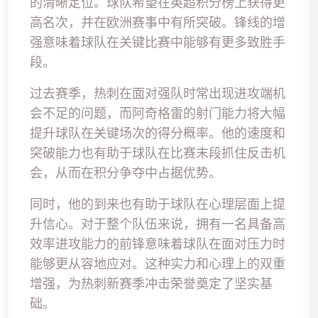
的清晰定位。球队希望在英超积分榜上获得更
高名次，并在欧洲赛事中有所突破。锋线的增
强意味着球队在关键比赛中能够有更多致胜手
段。
过去赛季，热刺在面对强队时常出现进攻端机
会不足的问题，而阿奇格雷的射门能力将大幅
提升球队在关键场次的得分概率。他的速度和
突破能力也有助于球队在比赛末段抓住反击机
会，从而在积分争夺中占据优势。
同时，他的到来也有助于球队在心理层面上提
升信心。对于整个队伍来说，拥有一名具备高
效率进攻能力的前锋意味着球队在面对压力时
能够更从容地应对。这种实力和心理上的双重
增强，为热刺新赛季冲击荣誉奠定了坚实基
础。