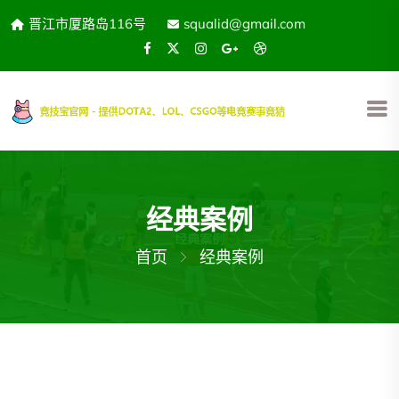
晋江市厦路岛116号
squalid@gmail.com
经典案例
首页
经典案例