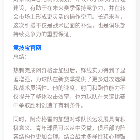
建设，有助于在未来赛季保持竞争力，并在转
会市场上形成更灵活的操作空间。长远来看，
这次引援不仅是战术层面的补强，也是俱乐部
持续竞争力的重要保证。
竞技宝官网
总结：
热刺完成阿奇格雷加盟后，锋线实力得到了显
著增强，为球队在新赛季提供了更多进攻选择
和战术灵活性。他的速度、射门和跑位能力不
仅提升了整体攻击效率，也为球队在关键比赛
中争取胜利创造了有利条件。
同时，阿奇格雷的加盟对球队长远发展具有积
极意义。青年球员可以从中受益，俱乐部的阵
容结构也更加合理。结合战术多样性和心理鼓