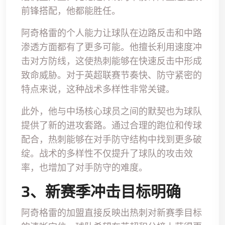
前锋搭配，他都能胜任。
阿奇格雷的个人能力让球队在边路反击和中路
渗透方面都有了更多可能。他擅长利用速度冲
击对方防线，这使热刺能够在快速反击中形成
致命威胁。对于英超联赛节奏快、防守紧密的
特点来说，这种战术多样性非常关键。
此外，他与中场核心球员之间的默契也为球队
提供了新的进攻套路。通过合理的跑位和传球
配合，热刺能够在对手防守结构中找到更多破
绽。战术的多样性不仅提升了球队的攻击效
率，也增加了对手防守的难度。
3、新赛季冲击目标明确
阿奇格雷的加盟直接反映出热刺对新赛季目标