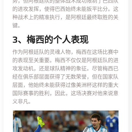
势，但阿根廷队的整体战术成功限制了巴西队
的进攻发挥，使得巴西始终未能扳平比分。这
种战术上的精准执行，是阿根廷最终取胜的关
键。
3、梅西的个人表现
作为阿根廷队的灵魂人物，梅西在这场比赛中
的表现至关重要。梅西不仅仅是阿根廷队的进
攻发动机，还是球队精神的象征。尽管梅西已
经在俱乐部层面获得了无数荣誉，但在国家队
层面，他始终未能获得过像美洲杯这样的重大
国际赛事的胜利，因此，这场决赛对他来说意
义非凡。