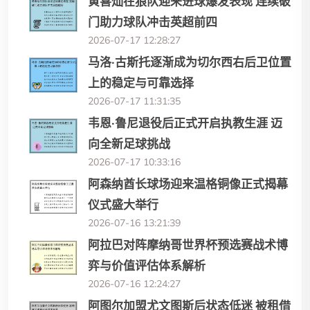
黄喜灿在狼队迎来进球爆发表现 连续破
门助力球队冲击英超前四
2026-07-17 12:28:27
马洛·古斯托逐渐成为切尔西右后卫位置
上的稳定与可靠选择
2026-07-17 11:31:35
韦恩·鲁尼退役后正式开启执教生涯 迈
向全新足球挑战
2026-07-17 10:33:16
阿森纳酋长球场迎来温格铜像正式揭幕
仪式盛大举行
2026-07-16 13:21:39
阿拉巴对阵摩纳哥世界杯预选赛战术博
弈与价值评估体系解析
2026-07-16 12:24:27
阿图尔加盟尤文图斯后状态低迷 被租借