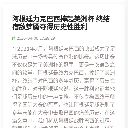
阿根廷力克巴西捧起美洲杯 终结
宿敌梦魇夺得历史性胜利
2026-04-05 17:38:29
在2021年7月，阿根廷与巴西的决战成为了足
球历史中一场极具传奇色彩的比赛。这场比赛
不仅仅是为了美洲杯的冠军，更是一次宿敌之
间的较量，阿根廷最终力克巴西，捧起了美洲
杯，终结了对巴西的多年梦魇，赢得了历史性
的胜利。对于阿根廷来说，这一胜利象征着他
们足球历史中的一座高峰，不仅令梅西终于获
得了国际大赛的冠军，也让阿根廷足球洗刷了
多年未能在大赛中击败巴西的痛苦历史。在这
篇文章中，我们将从阿根廷战胜巴西的过程、