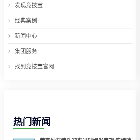
发现竞技宝
经典案例
新闻中心
集团服务
找到竞技宝官网
热门新闻