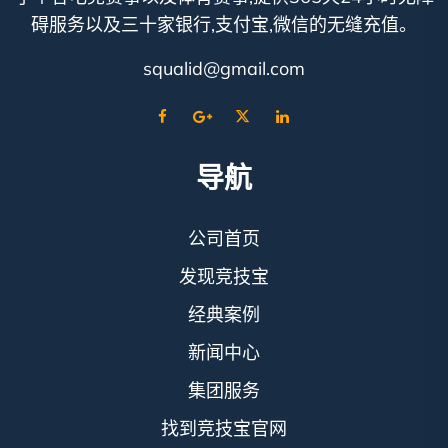
碍服务以及三十家银行,支付宝,微信的无缝充值。
squalid@gmail.com
导航
公司首页
发现竞技宝
经典案例
新闻中心
集团服务
找到竞技宝官网