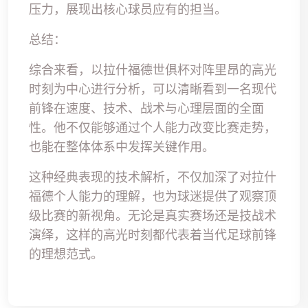
压力，展现出核心球员应有的担当。
总结：
综合来看，以拉什福德世俱杯对阵里昂的高光
时刻为中心进行分析，可以清晰看到一名现代
前锋在速度、技术、战术与心理层面的全面
性。他不仅能够通过个人能力改变比赛走势，
也能在整体体系中发挥关键作用。
这种经典表现的技术解析，不仅加深了对拉什
福德个人能力的理解，也为球迷提供了观察顶
级比赛的新视角。无论是真实赛场还是技战术
演绎，这样的高光时刻都代表着当代足球前锋
的理想范式。