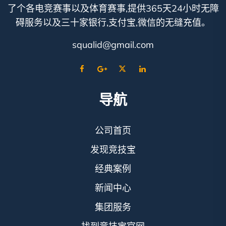
了个各电竞赛事以及体育赛事,提供365天24小时无障
碍服务以及三十家银行,支付宝,微信的无缝充值。
squalid@gmail.com
导航
公司首页
发现竞技宝
经典案例
新闻中心
集团服务