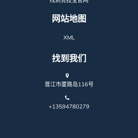
找到竞技宝官网
网站地图
XML
找到我们
晋江市厦路岛116号
+13594780279