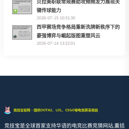
贝拉美职联常规赛助攻频频发力展现关
键传球能力
2026-07-15 10:31:30
西甲赛场竞争格局重新洗牌新秩序下的
豪强博弈与崛起版图重塑风云
2026-07-14 13:22:01
竞技宝是全球首家支持华语的电竞比赛竞猜网站,囊括