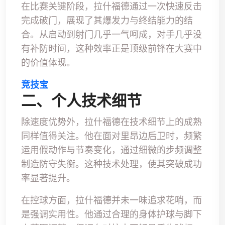
在比赛关键阶段，拉什福德通过一次快速反击
完成破门，展现了其爆发力与终结能力的结
合。从启动到射门几乎一气呵成，对手几乎没
有补防时间，这种效率正是顶级前锋在大赛中
的价值体现。
竞技宝
二、个人技术细节
除速度优势外，拉什福德在技术细节上的成熟
同样值得关注。他在面对里昂边后卫时，频繁
运用假动作与节奏变化，通过细微的步频调整
制造防守失衡。这种技术处理，使其突破成功
率显著提升。
在控球方面，拉什福德并未一味追求花哨，而
是强调实用性。他通过合理的身体护球与脚下