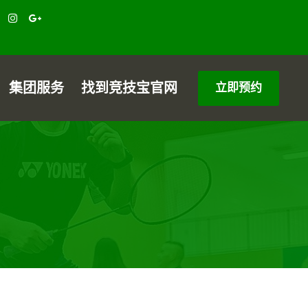
集团服务
找到竞技宝官网
立即预约