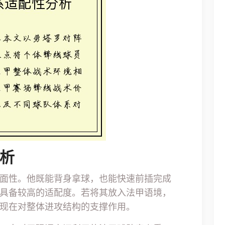
解析
面性。他既能背身拿球，也能快速前插完成
具备较高的适配度。若将其放入法甲语境，
现在对整体进攻结构的支撑作用。