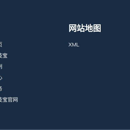
网站地图
页
XML
技宝
例
心
务
技宝官网