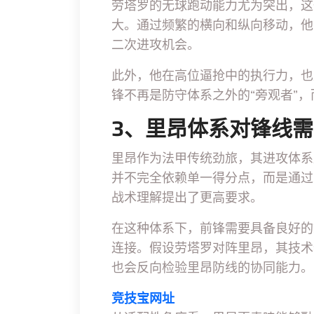
劳塔罗的无球跑动能力尤为突出，这
大。通过频繁的横向和纵向移动，他
二次进攻机会。
此外，他在高位逼抢中的执行力，也
锋不再是防守体系之外的“旁观者”
3、里昂体系对锋线
里昂作为法甲传统劲旅，其进攻体系
并不完全依赖单一得分点，而是通过
战术理解提出了更高要求。
在这种体系下，前锋需要具备良好的
连接。假设劳塔罗对阵里昂，其技术
也会反向检验里昂防线的协同能力。
竞技宝网址