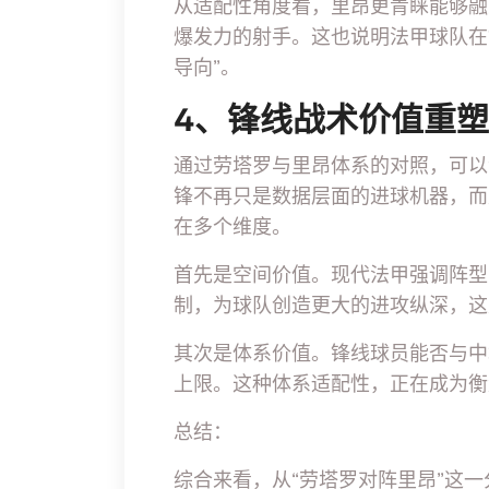
从适配性角度看，里昂更青睐能够融
爆发力的射手。这也说明法甲球队在
导向”。
4、锋线战术价值重塑
通过劳塔罗与里昂体系的对照，可以
锋不再只是数据层面的进球机器，而
在多个维度。
首先是空间价值。现代法甲强调阵型
制，为球队创造更大的进攻纵深，这
其次是体系价值。锋线球员能否与中
上限。这种体系适配性，正在成为衡
总结：
综合来看，从“劳塔罗对阵里昂”这