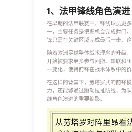
1、法甲锋线角色演进
在早期的法甲联赛中，锋线球员更多
一，主要任务是把握机会完成射门。
锋只需在关键区域完成最后一击，这
随着欧洲足球整体战术理念的升级，
开始被要求更多参与回撤、串联和压
一变化，使得前锋在战术体系中的价
在这样的背景下，劳塔罗式的前锋模
力，还能够通过跑动拉扯防线，为队
线角色演进的重要缩影。