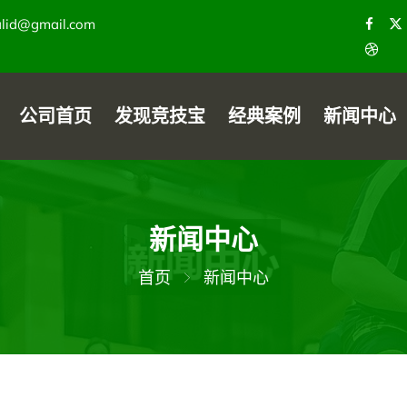
alid@gmail.com
公司首页
发现竞技宝
经典案例
新闻中心
新闻中心
首页
新闻中心