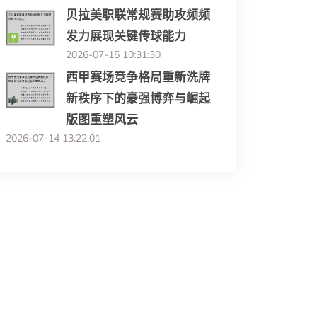
贝拉美职联常规赛助攻频频
发力展现关键传球能力
2026-07-15 10:31:30
西甲赛场竞争格局重新洗牌
新秩序下的豪强博弈与崛起
版图重塑风云
2026-07-14 13:22:01