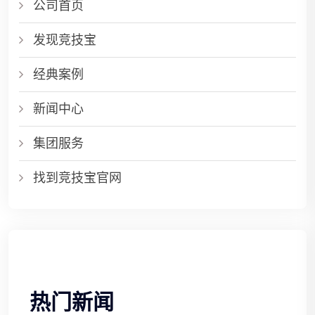
公司首页
发现竞技宝
经典案例
新闻中心
集团服务
找到竞技宝官网
热门新闻