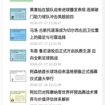
黄喜灿在狼队迎来进球爆发表现 连续破
门助力球队冲击英超前四
2026-07-17 12:28:27
马洛·古斯托逐渐成为切尔西右后卫位置
上的稳定与可靠选择
2026-07-17 11:31:35
韦恩·鲁尼退役后正式开启执教生涯 迈
向全新足球挑战
2026-07-17 10:33:16
阿森纳酋长球场迎来温格铜像正式揭幕
仪式盛大举行
2026-07-16 13:21:39
阿拉巴对阵摩纳哥世界杯预选赛战术博
弈与价值评估体系解析