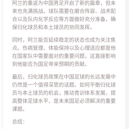
阿兰的重返为中国男足开启了新的篇章，但未
来也充满挑战。球队需要在磨合阵容、战术配
合以及队内化学反应等方面做好充分准备，确
保归化球员和本土球员的协同发挥。
同时，阿兰能否延续稳定的状态也成为关注焦
点。伤病管理、体能保持以及心理适应都是他
在国家队中需要面对的重要问题，这直接影响
到他能否为国足带来预期的贡献。
最后，归化球员政策在中国足球的长远发展中
仍然是一个值得深思的话题。如何平衡归化球
员与本土球员的机会，推动青训体系发展，提
高整体足球水平，是未来国足必须解决的重要
课题。
总结：