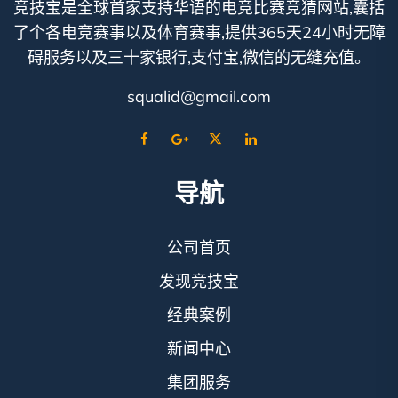
竞技宝是全球首家支持华语的电竞比赛竞猜网站,囊括
了个各电竞赛事以及体育赛事,提供365天24小时无障
碍服务以及三十家银行,支付宝,微信的无缝充值。
squalid@gmail.com
导航
公司首页
发现竞技宝
经典案例
新闻中心
集团服务