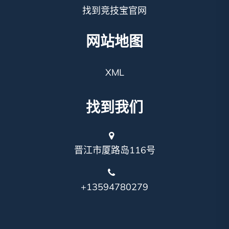
找到竞技宝官网
网站地图
XML
找到我们
晋江市厦路岛116号
+13594780279