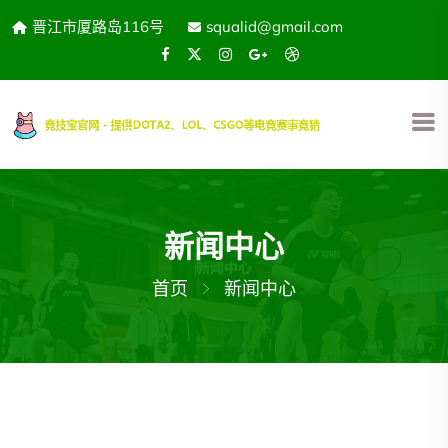
晋江市厦路岛116号
squalid@gmail.com
新闻中心
首页
新闻中心