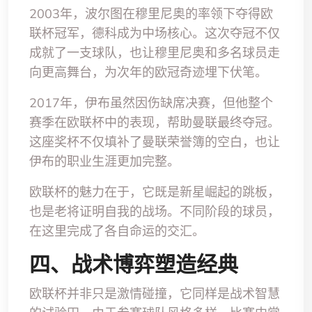
2003年，波尔图在穆里尼奥的率领下夺得欧
联杯冠军，德科成为中场核心。这次夺冠不仅
成就了一支球队，也让穆里尼奥和多名球员走
向更高舞台，为次年的欧冠奇迹埋下伏笔。
2017年，伊布虽然因伤缺席决赛，但他整个
赛季在欧联杯中的表现，帮助曼联最终夺冠。
这座奖杯不仅填补了曼联荣誉簿的空白，也让
伊布的职业生涯更加完整。
欧联杯的魅力在于，它既是新星崛起的跳板，
也是老将证明自我的战场。不同阶段的球员，
在这里完成了各自命运的交汇。
四、战术博弈塑造经典
欧联杯并非只是激情碰撞，它同样是战术智慧