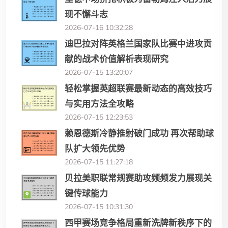
现不懈斗志
2026-07-16 10:32:28
迪巴拉对阵英格兰国家队比赛中进攻贡
献的战术价值解析表现研究
2026-07-15 13:20:07
轻松掌握英超联赛最新动态的高效技巧
与实用方法全攻略
2026-07-15 12:23:53
赖恩德斯冷静推射破门成功 再次帮助球
队扩大领先优势
2026-07-15 11:27:18
贝拉美职联常规赛助攻频频发力展现关
键传球能力
2026-07-15 10:31:30
西甲赛场竞争格局重新洗牌新秩序下的