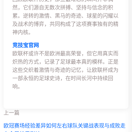
然，它们源自无数次拼搏、坚持与信念的积
累。逆转的激情、黑马的奇迹、球星的闪耀以
及战术的博弈，共同构成了这项赛事独有的精
神内核。
竞技宝官网
欧联杯或许不是欧洲最高荣誉，但它用真实而
炽热的方式，记录了足球最本真的模样。正是
这些交织着激情与奇迹的记忆，让欧联杯成为
一部永恒的足球史诗，在时间长河中持续回
响。
上一篇
欧冠赛场经验差异如何左右球队关键战表现与成败走