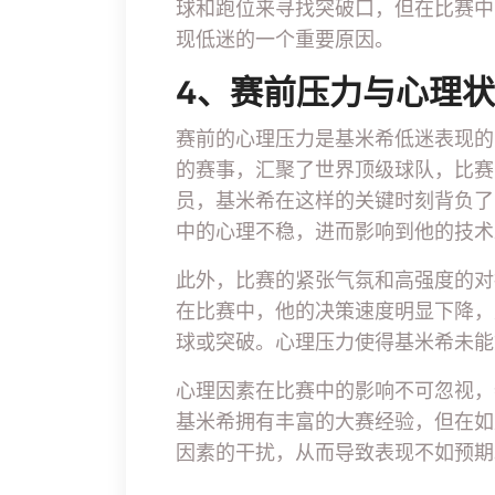
球和跑位来寻找突破口，但在比赛中
现低迷的一个重要原因。
4、赛前压力与心理
赛前的心理压力是基米希低迷表现的
的赛事，汇聚了世界顶级球队，比赛
员，基米希在这样的关键时刻背负了
中的心理不稳，进而影响到他的技术
此外，比赛的紧张气氛和高强度的对
在比赛中，他的决策速度明显下降，
球或突破。心理压力使得基米希未能
心理因素在比赛中的影响不可忽视，
基米希拥有丰富的大赛经验，但在如
因素的干扰，从而导致表现不如预期