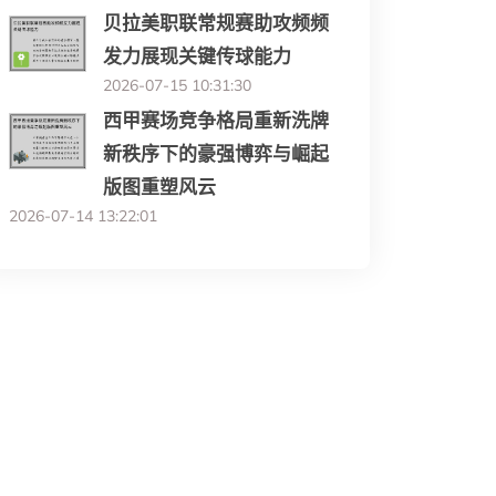
贝拉美职联常规赛助攻频频
发力展现关键传球能力
2026-07-15 10:31:30
西甲赛场竞争格局重新洗牌
新秩序下的豪强博弈与崛起
版图重塑风云
2026-07-14 13:22:01