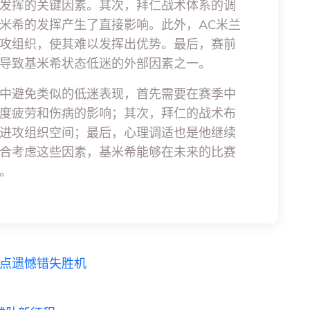
发挥的关键因素。其次，拜仁战术体系的调
米希的发挥产生了直接影响。此外，AC米兰
攻组织，使其难以发挥出优势。最后，赛前
导致基米希状态低迷的外部因素之一。
中避免类似的低迷表现，首先需要在赛季中
度疲劳和伤病的影响；其次，拜仁的战术布
进攻组织空间；最后，心理调适也是他继续
合考虑这些因素，基米希能够在未来的比赛
。
失点遗憾错失胜机