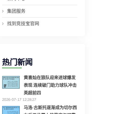
集团服务
找到竞技宝官网
热门新闻
黄喜灿在狼队迎来进球爆发
表现 连续破门助力球队冲击
英超前四
2026-07-17 12:28:27
马洛·古斯托逐渐成为切尔西