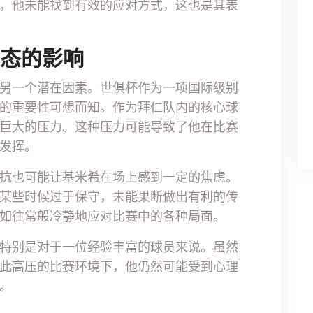
，他未能找到有效的应对方式，这也是其表
状态的影响
另一个潜在因素。世俱杯作为一项国际级别
的重要性可想而知。作为拜仁队内的核心球
巨大的压力。这种压力可能导致了他在比赛
发挥。
抗也可能让基米希在场上感到一定的焦虑。
某些时候过于保守，未能果断做出有利的传
如往常般冷静地应对比赛中的各种局面。
特别是对于一位经验丰富的球员来说。虽然
此高压的比赛环境下，他仍然可能受到心理
。