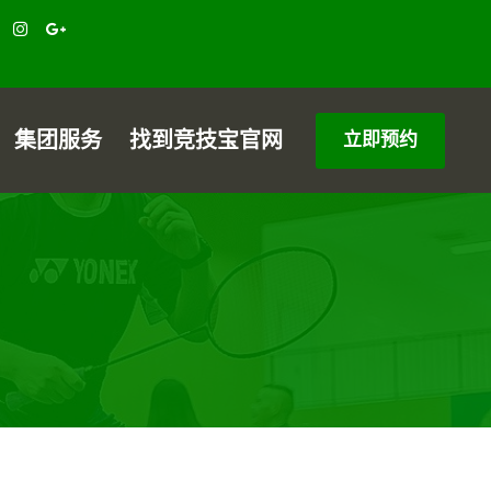
集团服务
找到竞技宝官网
立即预约