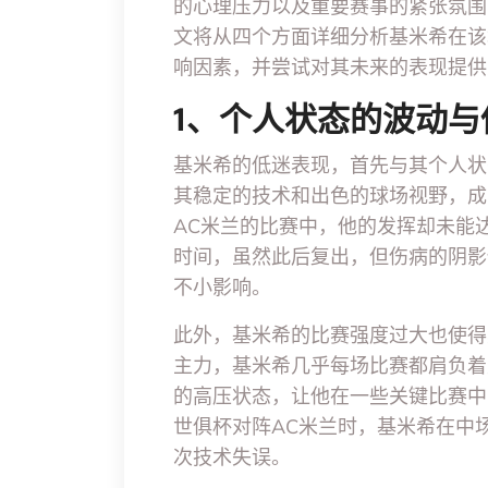
的心理压力以及重要赛事的紧张氛围
文将从四个方面详细分析基米希在该
响因素，并尝试对其未来的表现提供
1、个人状态的波动与
基米希的低迷表现，首先与其个人状
其稳定的技术和出色的球场视野，成
AC米兰的比赛中，他的发挥却未能
时间，虽然此后复出，但伤病的阴影
不小影响。
此外，基米希的比赛强度过大也使得
主力，基米希几乎每场比赛都肩负着
的高压状态，让他在一些关键比赛中
世俱杯对阵AC米兰时，基米希在中
次技术失误。