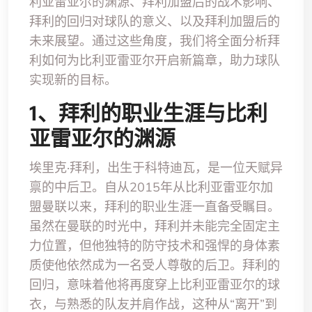
利亚雷亚尔的渊源、拜利加盟后的战术影响、
拜利的回归对球队的意义、以及拜利加盟后的
未来展望。通过这些角度，我们将全面分析拜
利如何为比利亚雷亚尔开启新篇章，助力球队
实现新的目标。
1、拜利的职业生涯与比利
亚雷亚尔的渊源
埃里克·拜利，出生于科特迪瓦，是一位天赋异
禀的中后卫。自从2015年从比利亚雷亚尔加
盟曼联以来，拜利的职业生涯一直备受瞩目。
虽然在曼联的时光中，拜利并未能完全固定主
力位置，但他独特的防守技术和强悍的身体素
质使他依然成为一名受人尊敬的后卫。拜利的
回归，意味着他将再度穿上比利亚雷亚尔的球
衣，与熟悉的队友并肩作战，这种从“离开”到