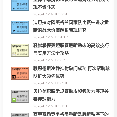
现不懈斗志
2026-07-16 10:32:28
迪巴拉对阵英格兰国家队比赛中进攻贡
献的战术价值解析表现研究
2026-07-15 13:20:07
轻松掌握英超联赛最新动态的高效技巧
与实用方法全攻略
2026-07-15 12:23:53
赖恩德斯冷静推射破门成功 再次帮助球
队扩大领先优势
2026-07-15 11:27:18
贝拉美职联常规赛助攻频频发力展现关
键传球能力
2026-07-15 10:31:30
西甲赛场竞争格局重新洗牌新秩序下的