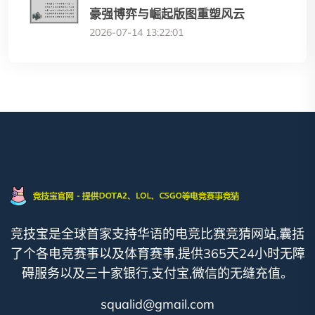
豪强博弈与崛起版图重塑风云
2026-07-14 13:22:01
竞技宝是全球首家支持华语的电竞比赛竞猜网站,囊括
了个各电竞赛事以及体育赛事,提供365天24小时无障
碍服务以及三十家银行,支付宝,微信的无缝充值。
squalid@gmail.com