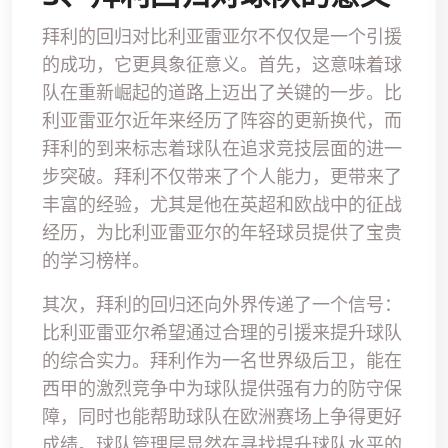
拜利的回归对比利亚雷亚尔不仅仅是一个引援
的成功，它更具象征意义。首先，这意味着球
队在重新崛起的道路上迈出了关键的一步。比
利亚雷亚尔近年来经历了阵容的更新换代，而
拜利的到来标志着球队在追求竞技层面的进一
步突破。拜利不仅带来了个人能力，更带来了
丰富的经验，尤其是他在英超和欧战中的征战
经历，为比利亚雷亚尔的年轻球员提供了宝贵
的学习榜样。
其次，拜利的回归还向外界传递了一个信号：
比利亚雷亚尔希望通过合理的引援来提升球队
的综合实力。拜利作为一名世界级后卫，能在
西甲的激烈竞争中为球队提供强有力的防守保
障，同时也能帮助球队在欧洲赛场上争得更好
成绩。球队管理层显然在寻找提升球队水平的