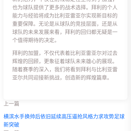
也为球队提供了更多的战术选择。拜利的个人
能力与经验将成为比利亚雷亚尔实现新目标的
重要保障。无论是从球队的竞技层面，还是从
球队的未来发展来看，拜利的回归都无疑是一
个值得期待的决定。
拜利的加盟，不仅代表着比利亚雷亚尔对过去
辉煌的回顾，更象征着球队未来雄心的展现。
随着赛季的深入，我们将看到拜利与比利亚雷
亚尔共同迎接新挑战，创造新的辉煌篇章。
上一篇
横滨水手换帅后依旧延续高压逼抢风格力求攻势足球
新突破