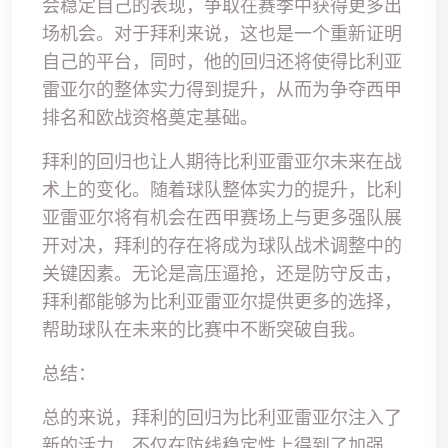
会稳定自己的表现，争取在赛季中获得更多出
场机会。对于拜利来说，这也是一个重新证明
自己的平台，同时，他的回归还将使得比利亚
雷亚尔的整体实力得到提升，从而为争夺西甲
排名和欧战资格奠定基础。
拜利的回归也让人期待比利亚雷亚尔未来在战
术上的变化。随着球队整体实力的提升，比利
亚雷亚尔将有机会在西甲赛场上与更多强队展
开对决，拜利的存在将成为球队战术调整中的
关键因素。无论是高压逼抢，还是防守反击，
拜利都能够为比利亚雷亚尔提供更多的选择，
帮助球队在未来的比赛中不断突破自我。
总结：
总的来说，拜利的回归为比利亚雷亚尔注入了
新的活力，不仅在防线稳定性上得到了加强，