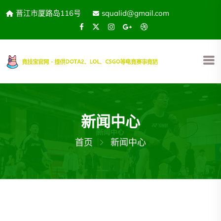
晋江市厦路岛116号
squalid@gmail.com
新闻中心
首页
新闻中心