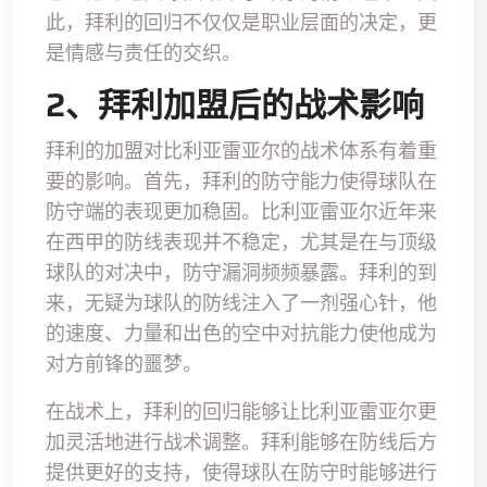
此，拜利的回归不仅仅是职业层面的决定，更
是情感与责任的交织。
2、拜利加盟后的战术影响
拜利的加盟对比利亚雷亚尔的战术体系有着重
要的影响。首先，拜利的防守能力使得球队在
防守端的表现更加稳固。比利亚雷亚尔近年来
在西甲的防线表现并不稳定，尤其是在与顶级
球队的对决中，防守漏洞频频暴露。拜利的到
来，无疑为球队的防线注入了一剂强心针，他
的速度、力量和出色的空中对抗能力使他成为
对方前锋的噩梦。
在战术上，拜利的回归能够让比利亚雷亚尔更
加灵活地进行战术调整。拜利能够在防线后方
提供更好的支持，使得球队在防守时能够进行